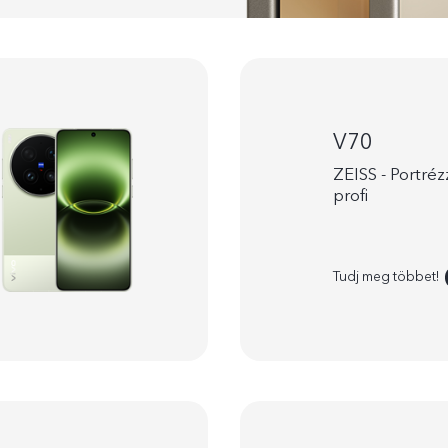
V70
ZEISS - Portréz
profi
Tudj meg többet!