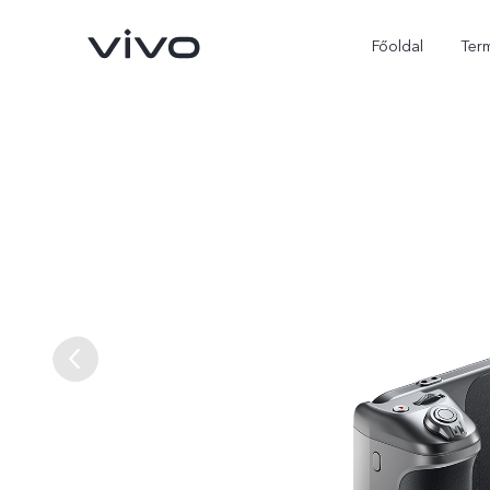
Főoldal
Ter
X300 Ultra
X300 FE
új
új