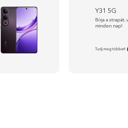
Y31 5G
Bírja a strapát,
minden nap!
Tudj meg többet!