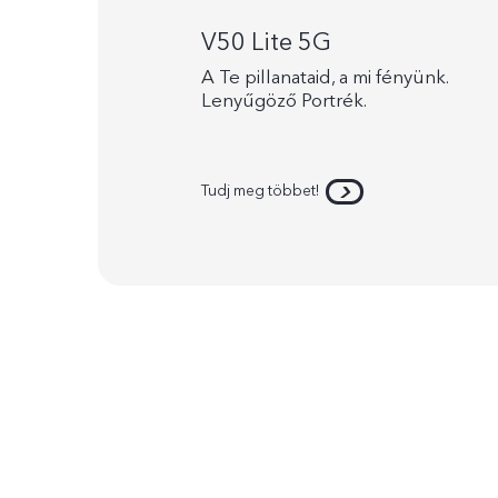
V50 Lite 5G
A Te pillanataid, a mi fényünk.
Lenyűgöző Portrék.
Tudj meg többet!