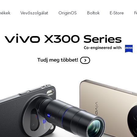
mékek
Vevőszolgálat
OriginOS
Boltok
E-Store
F
X300 Pro
X300