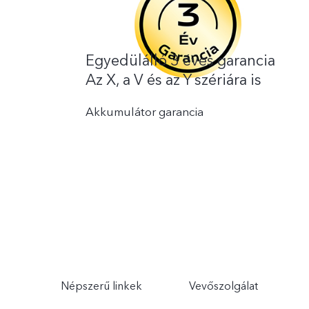
Egyedülálló 3 éves garancia
Az X, a V és az Y szériára is
Akkumulátor garancia
Népszerű linkek
Vevőszolgálat