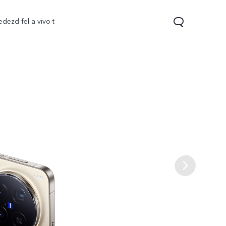
edezd fel a vivo-t
V70
V70 FE
Y31 5G
új
új
új