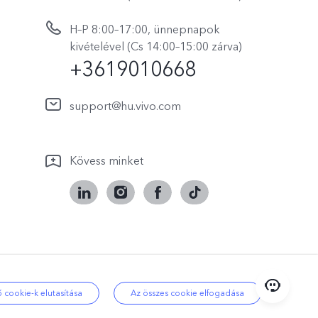
H–P 8:00–17:00, ünnepnapok
kivételével (Cs 14:00–15:00 zárva)
+3619010668
support@hu.vivo.com
Kövess minket
i támogatás
|
Hungary | Válasszon
 cookie-k elutasítása
Az összes cookie elfogadása
országot/régiót