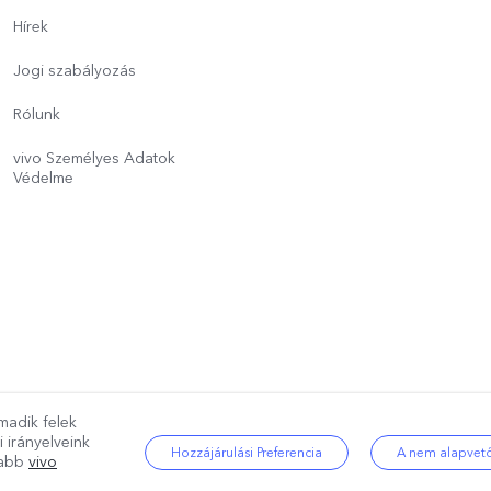
Hírek
Jogi szabályozás
Rólunk
vivo Személyes Adatok
Védelme
madik felek
g fenntartva.
|
Adatvédelmi szabályzat
|
Cookie szabályozás
|
Adatvédelm
i irányelveink
Hozzájárulási Preferencia
A nem alapvető
újabb
vivo