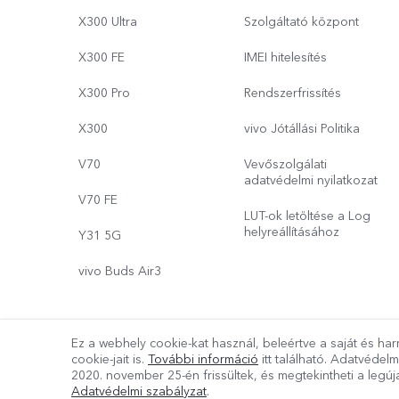
X300 Ultra
Szolgáltató központ
X300 FE
IMEI hitelesítés
X300 Pro
Rendszerfrissítés
X300
vivo Jótállási Politika
V70
Vevőszolgálati
adatvédelmi nyilatkozat
V70 FE
LUT-ok letöltése a Log
helyreállításához
Y31 5G
vivo Buds Air3
Ez a webhely cookie-kat használ, beleértve a saját és har
Copyright © 2026 vivo Mobile Communication Co.,Ltd.Minden jo
cookie-jait is.
További információ
itt található. Adatvédelm
2020. november 25-én
frissültek, és megtekintheti a leg
A vivo adatokra vonatkozó irányelve
|
Cookie beállítások
Adatvédelmi szabályzat
.