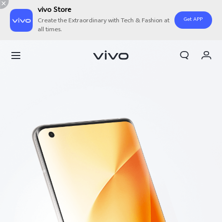
vivo Store
Get APP
Create the Extraordinary with Tech & Fashion at
all times.
Orderan saya
Keranjang
Masuk/Daftar
Akun Saya