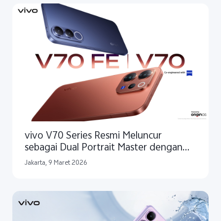
vivo V70 Series Resmi Meluncur
sebagai Dual Portrait Master dengan
10x Telephoto dan 200MP OIS Main
Jakarta, 9 Maret 2026
Camera Pertama di V Series