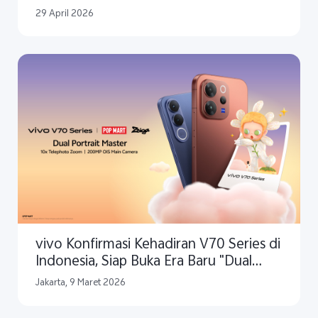
Smartphone All-Rounder
29 April 2026
#TotalMaksimal untuk Produktivitas,
Gaya, dan Pengalaman Seimbang
vivo Konfirmasi Kehadiran V70 Series di
Indonesia, Siap Buka Era Baru "Dual
Portrait Master" dan Hadirkan
Jakarta, 9 Maret 2026
Kolaborasi Eksklusif Perdana V Series
dengan POP MART Zsiga