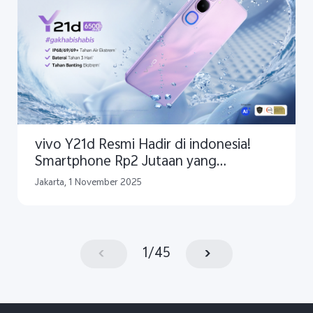
vivo Y21d Resmi Hadir di indonesia!
Smartphone Rp2 Jutaan yang
#GakHabisHabis Tangguhnya dengan
Jakarta, 1 November 2025
Ketahanan Air Tertinggi di Kelasnya dan
Baterai Ultra Besar untuk Para Pejuang
Tangguh
1
/
45