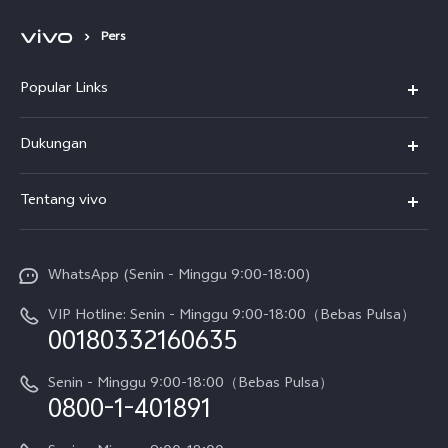
Pers
Popular Links
Y500
Dukungan
T5
FAQs
Tentang vivo
T5 Pro
Service Center
Info vivo
Y31d Pro
Funtouch OS
WhatsApp (Senin - Minggu 9:00-18:00)
Sejarah
V70
Pembaruan Sistem
VIP Hotline: Senin - Minggu 9:00-18:00（Bebas Pulsa）
Berita
V70 FE
00180332160635
Harga Spare Part
Karir
Y05
Senin - Minggu 9:00-18:00（Bebas Pulsa）
Otentikasi IMEI
0800-1-401891
Pemberitahuan Hukum
X300 Pro
Cek status perbaikan
Tentang Kami