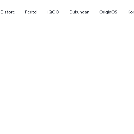
E-store
Peritel
iQOO
Dukungan
OriginOS
Ko
T5
T5 Pro
Y31
baru
baru