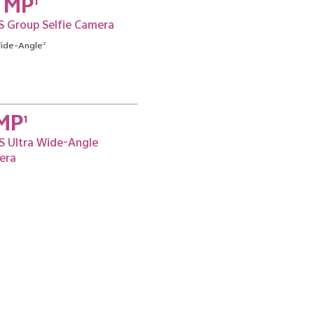
 MP
1
S Group Selfie Camera
ide-Angle
2
MP
1
S Ultra Wide-Angle
era