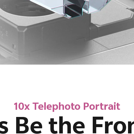
10x Telephoto Portrait
s Be the Fro