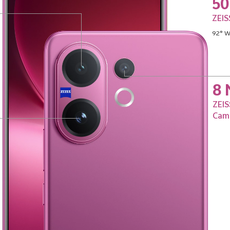
50
ZEIS
92° W
8 
ZEIS
Cam