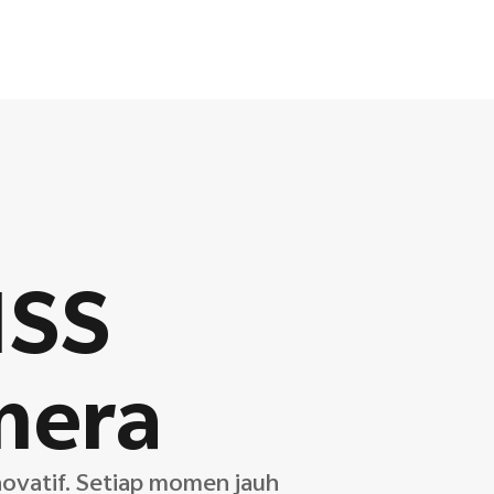
ISS
mera
inovatif. Setiap momen jauh