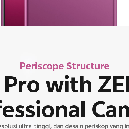
Periscope Structure
 Pro with ZE
fessional Ca
esolusi ultra-tinggi, dan desain periskop yang 