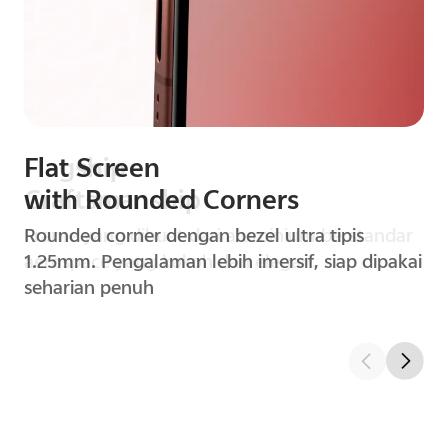
Flagship
Craftsmanship
Frame yang dibuat dari aluminium berstandar
aerospace yang kokoh dan elegan.