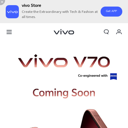
vivo Store
Get APP
Create the Extraordinary with Tech & Fashion at
all times.
Orderan saya
Keranjang
Masuk/Daftar
Akun Saya