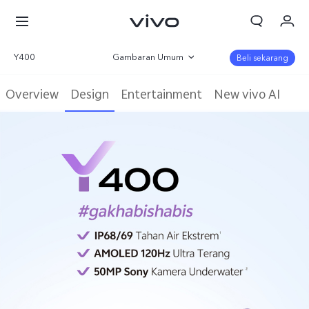
Y400
Gambaran Umum
Beli sekarang
Galeri
Overview
Design
Entertainment
New vivo AI
Parameter