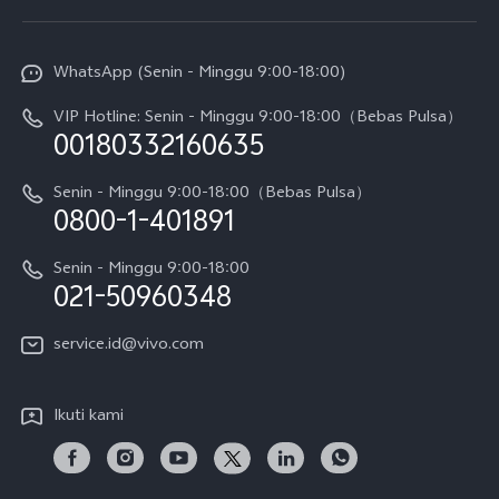
Service Center
Info vivo
Y31d Pro
Funtouch OS
WhatsApp (Senin - Minggu 9:00-18:00)
Sejarah
V70
Pembaruan Sistem
VIP Hotline: Senin - Minggu 9:00-18:00（Bebas Pulsa）
Berita
V70 FE
00180332160635
Harga Spare Part
Karir
Y05
Senin - Minggu 9:00-18:00（Bebas Pulsa）
Otentikasi IMEI
0800-1-401891
Pemberitahuan Hukum
X300 Pro
Cek status perbaikan
Tentang Kami
Senin - Minggu 9:00-18:00
Gerai Terdekat
Kebijakan Garansi vivo
021-50960348
CSR
Lihat Semua
Layanan Perbaikan Antar Jemput
service.id@vivo.com
Pusat Privasi vivo
Vast Finance
Keberlanjutan
Ikuti kami
Unduh LUT untuk Memulihkan Log