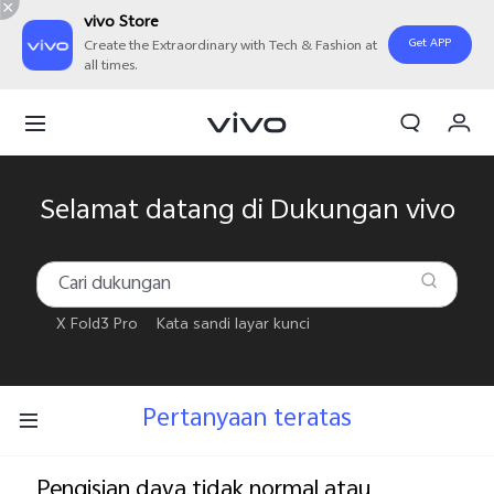
vivo Store
Get APP
Create the Extraordinary with Tech & Fashion at
all times.
Orderan saya
Keranjang
Masuk/Daftar
Selamat datang di Dukungan vivo
Akun Saya
X Fold3 Pro
Kata sandi layar kunci
Pertanyaan teratas
Pengisian daya tidak normal atau