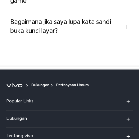
game
Bagaimana jika saya lupa kata sandi
buka kunci layar?
Dukungan
Pertanyaan Umum
Popular Links
Y500
Dukungan
T5
FAQs
Tentang vivo
T5 Pro