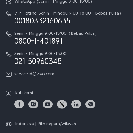
WhatsApp (Senin - Minggu 9:00-18:00)
Sejarah
V70
Pembaruan Sistem
VIP Hotline: Senin - Minggu 9:00-18:00（Bebas Pulsa）
Berita
V70 FE
00180332160635
Harga Spare Part
Karir
Y05
Senin - Minggu 9:00-18:00（Bebas Pulsa）
Otentikasi IMEI
0800-1-401891
Pemberitahuan Hukum
X300 Pro
Cek status perbaikan
Tentang Kami
Senin - Minggu 9:00-18:00
Gerai Terdekat
Kebijakan Garansi vivo
021-50960348
CSR
Lihat Semua
Layanan Perbaikan Antar Jemput
service.id@vivo.com
Pusat Privasi vivo
Vast Finance
Keberlanjutan
Ikuti kami
Unduh LUT untuk Memulihkan Log
Indonesia | Pilih negara/wilayah