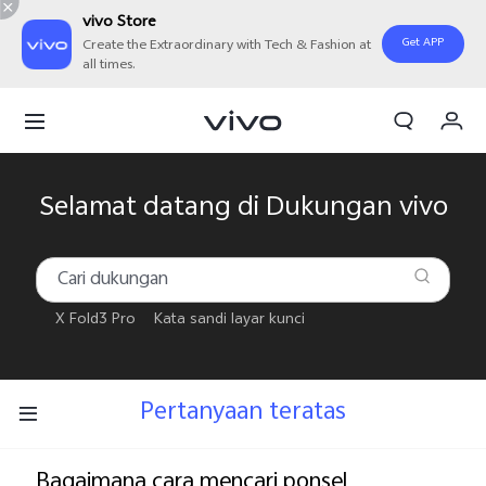
vivo Store
Get APP
Create the Extraordinary with Tech & Fashion at
all times.
Orderan saya
Keranjang
Masuk/Daftar
Selamat datang di Dukungan vivo
Akun Saya
X Fold3 Pro
Kata sandi layar kunci
Pertanyaan teratas
Bagaimana cara mencari ponsel