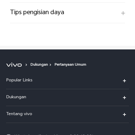
Tips pengisian daya
Dukungan
Pertanyaan Umum
Popular Links
Y500
Dukungan
T5
FAQs
Tentang vivo
T5 Pro
Service Center
Info vivo
Y31d Pro
Funtouch OS