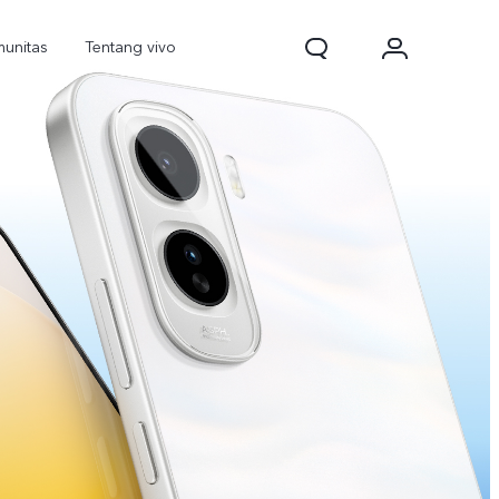
unitas
Tentang vivo
d Pro
V70
V70 FE
baru
baru
baru