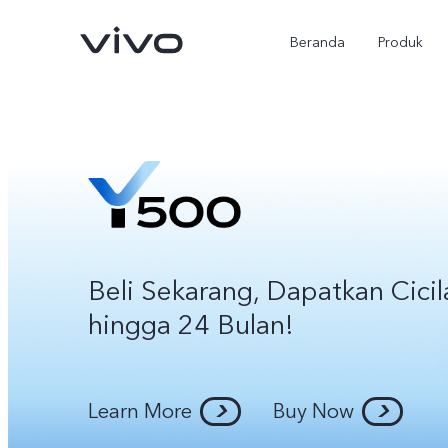
Beranda
Produk
Beli Sekarang, Dapatkan Cici
hingga 24 Bulan!
Y500
X300 Ultra
baru
baru
Learn More
Buy Now