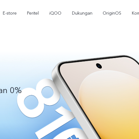
E-store
Peritel
iQOO
Dukungan
OriginOS
Kom
lan 0%
T5
T5 Pro
Y31
baru
baru