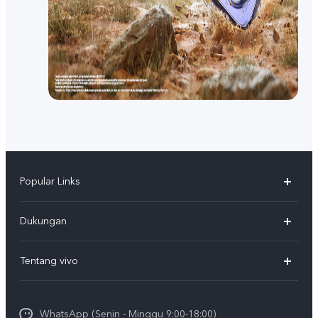
Popular Links
Y500
Dukungan
T5
FAQs
Tentang vivo
T5 Pro
Service Center
Info vivo
Y31d Pro
Funtouch OS
WhatsApp (Senin - Minggu 9:00-18:00)
Sejarah