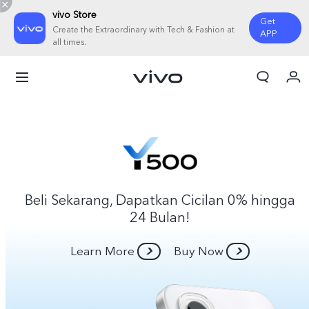
vivo Store
Get
Create the Extraordinary with Tech & Fashion at
APP
all times.
Orderan saya
Keranjang
Masuk/Daftar
Akun Saya
Beli Sekarang, Dapatkan Cicilan 0% hingga
24 Bulan!
Learn More
Buy Now