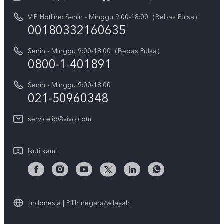
V70
Pembaruan Sistem
VIP Hotline: Senin - Minggu 9:00-18:00（Bebas Pulsa）
Berita
V70 FE
00180332160635
Harga Spare Part
Karir
Y05
Senin - Minggu 9:00-18:00（Bebas Pulsa）
Otentikasi IMEI
Pemberitahuan Hukum
0800-1-401891
X300 Pro
Cek status perbaikan
Tentang Kami
Senin - Minggu 9:00-18:00
Gerai Terdekat
Kebijakan Garansi vivo
021-50960348
CSR
Lihat Semua
Layanan Perbaikan Antar Jemput
service.id@vivo.com
Pusat Privasi vivo
Vast Finance
Keberlanjutan
Ikuti kami
Unduh LUT untuk Memulihkan Log
Indonesia | Pilih negara/wilayah