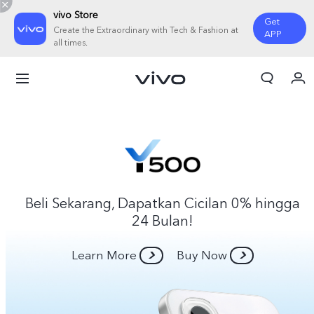
vivo Store
Get
Create the Extraordinary with Tech & Fashion at
APP
all times.
Orderan saya
Keranjang
Masuk/Daftar
Akun Saya
Beli Sekarang, Dapatkan Cicilan 0% hingga
24 Bulan!
Learn More
Buy Now