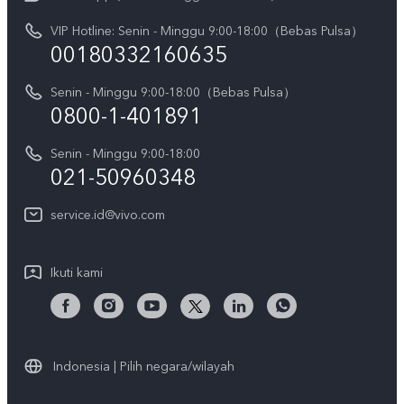
V70
Pembaruan Sistem
VIP Hotline: Senin - Minggu 9:00-18:00（Bebas Pulsa）
Berita
V70 FE
00180332160635
Harga Spare Part
Karir
Y05
Senin - Minggu 9:00-18:00（Bebas Pulsa）
Otentikasi IMEI
Pemberitahuan Hukum
0800-1-401891
X300 Pro
Cek status perbaikan
Tentang Kami
Senin - Minggu 9:00-18:00
Gerai Terdekat
Kebijakan Garansi vivo
021-50960348
CSR
Lihat Semua
Layanan Perbaikan Antar Jemput
service.id@vivo.com
Pusat Privasi vivo
Vast Finance
Keberlanjutan
Ikuti kami
Unduh LUT untuk Memulihkan Log
Indonesia | Pilih negara/wilayah