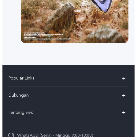
Popular Links
Y500
Dukungan
T5
FAQs
Tentang vivo
T5 Pro
Service Center
Info vivo
Y31d Pro
Funtouch OS
WhatsApp (Senin - Minggu 9:00-18:00)
Sejarah