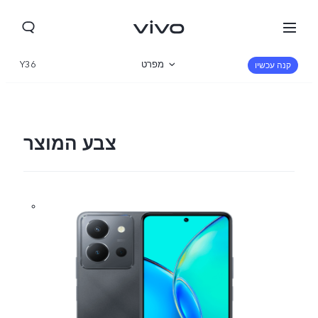
מפרט
Y36
קנה עכשיו
סקירה כללית
גלריה
צבע המוצר