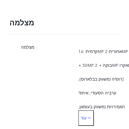
מצלמה
מצלמה
קדמית: 16MP אחורית:2MP
+ 50MP בוקה + 2MP מאקרו
[רוסיה (משווק בבלארוס),
ערביה הסעודי, איחוד
האמירויות (משווק בעומאן,
עוד
ווית, קטאר, בחריין), ישראל,