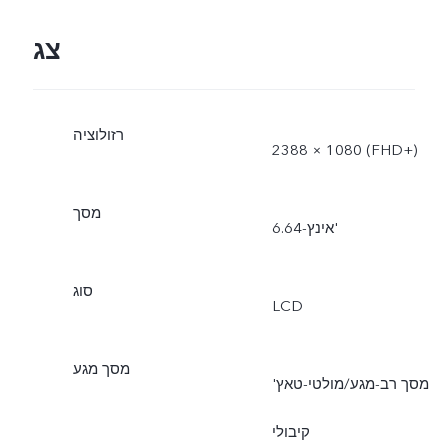
צג
רזולוציה
2388 × 1080 (FHD+)
מסך
6.64-אינץ'
סוג
LCD
מסך מגע
מסך רב-מגע/מולטי-טאץ'
קיבולי