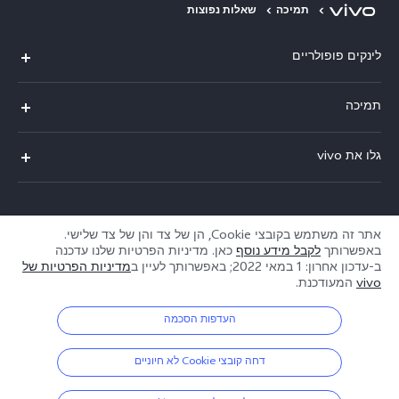
תמיכה
שאלות נפוצות
לינקים פופולריים
V29 Lite
תמיכה
Y36
אימות מספר IMEI
גלו את vivo
Y76 5G
עדכון מערכת
תקנון
Y33s
תקנון שירות
service@il.vivo.com
אודותינו
אתר זה משתמש בקובצי Cookie, הן של צד והן של צד שלישי.
Y21
הצהרת הפרטיות לשירות הלקוחות
באפשרותך
לקבל מידע נוסף
כאן. מדיניות הפרטיות שלנו עדכנה
קיימא
ב-
עדכון אחרון: 1 במאי 2022
; באפשרותך לעיין ב
מדיניות הפרטיות של
Y22s
Israel | בחר מדינה/אזור
vivo
המעודכנת.
תנאי הפרטיות של vivo
העדפות הסכמה
© 2026 vivo Mobile Communication Co., Ltd. כל הזכויות שמורות.
דחה קובצי Cookie לא חיוניים
מדיניות קובצי ה-Cookie של vivo
|
מדיניות הפרטיות של vivo
|
תמיכת פרטיות