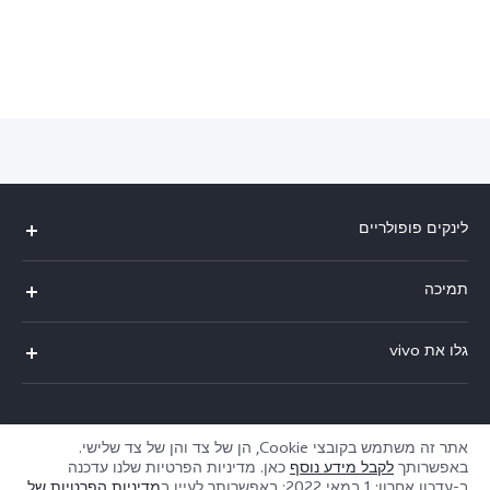
לינקים פופולריים
V29 Lite
תמיכה
Y36
אימות מספר IMEI
גלו את vivo
Y76 5G
עדכון מערכת
תקנון
Y33s
תקנון שירות
service@il.vivo.com
אודותינו
אתר זה משתמש בקובצי Cookie, הן של צד והן של צד שלישי.
Y21
הצהרת הפרטיות לשירות הלקוחות
באפשרותך
לקבל מידע נוסף
כאן. מדיניות הפרטיות שלנו עדכנה
קיימא
ב-
עדכון אחרון: 1 במאי 2022
; באפשרותך לעיין ב
מדיניות הפרטיות של