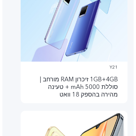
Y21
4GB‏+1GB זיכרון RAM מורחב |
סוללת 5000 mAh + טעינה
מהירה בהספק 18 וואט