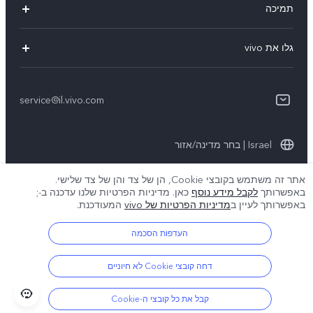
תמיכה
Y36
אימות מספר IMEI
גלו את vivo
Y76 5G
עדכון מערכת
תקנון
Y33s
תקנון שירות
service@il.vivo.com
אודותינו
Y21
הצהרת הפרטיות לשירות הלקוחות
קיימא
Y22s
Israel | בחר מדינה/אזור
תנאי הפרטיות של vivo
אתר זה משתמש בקובצי Cookie, הן של צד והן של צד שלישי.
באפשרותך
לקבל מידע נוסף
כאן. מדיניות הפרטיות שלנו עדכנה ב-
;
© 2026 vivo Mobile Communication Co., Ltd. כל הזכויות שמורות.
באפשרותך לעיין ב
מדיניות הפרטיות של vivo
המעודכנת.
מדיניות קובצי ה-Cookie של vivo
|
מדיניות הפרטיות של vivo
|
תמיכת פרטיות
|
הגדרת קובצי Cookie
העדפות הסכמה
דחה קובצי Cookie לא חיוניים
קבל את כל קובצי ה-Cookie