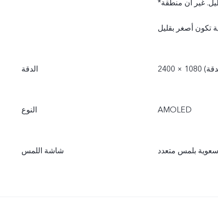
*يبلغ مقاس الشاشة عند قياسها قطريًا 6.44 بوصة بكامل المستطيل. غير أن منطقة
الدقة
AMOLED
النوع
عوية بلمس متعدد
شاشة اللمس