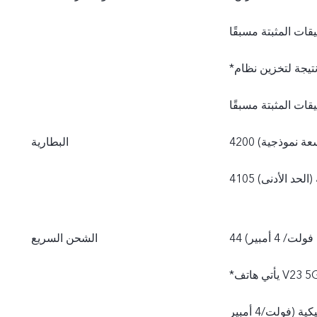
*تكون سعة الذاكرة الداخلية المتاحة فعليًا أقل من 256 جيجابايت نتيجة لتخزين نظام
(سعة نموذجية)
البطارية
ة (الحد الأدنى)
الشحن السريع
*يأتي هاتف V23 5G مزوَّدًا بشاحن vivo قياسي (محول طاقة بتقنية FlashCharge 11
فولت/4 أمبير) ويدعم حتى 44 واط. يتم تعديل قدرة الشحن الفعلية بصورة ديناميكية