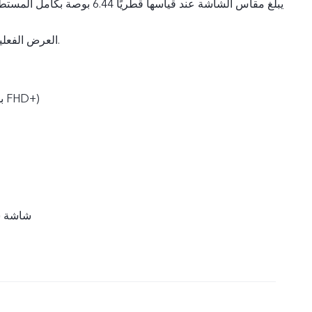
العرض الفعلية تكون أصغر بقليل.
2400 × 1080 (بدقة FHD+‎‏)
شاشة س