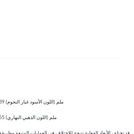
157.20×72.42×7.39 ملم (اللون الأسود غبار النجوم)
157.20×72.42×7.55 ملم (اللون الذهبي النهاري)