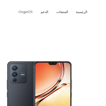
الرئيسية
المنتجات
الدعم
OriginOS
V50 Lite
V40 Lite 4G
جديد