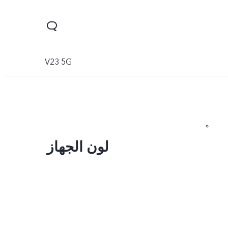
V23 5G
لون الجهاز
Y28
Y04
V30 Lite
جديد