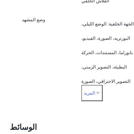
الفلاش الخلفي
وضع المشهد
الجهة الخلفية: الوضع الليلي،
البورتريه، الصورة، الفيديو،
بانوراما، المستندات، الحركة
البطيئة، التصوير الزمني،
التصوير الاحترافي، الصورة
المزيد
الحية، ‎50 MP الكاميرا
الأمامية: التصوير الليلي،
البورتريه، الصورة، الفيديو،
الوسائط