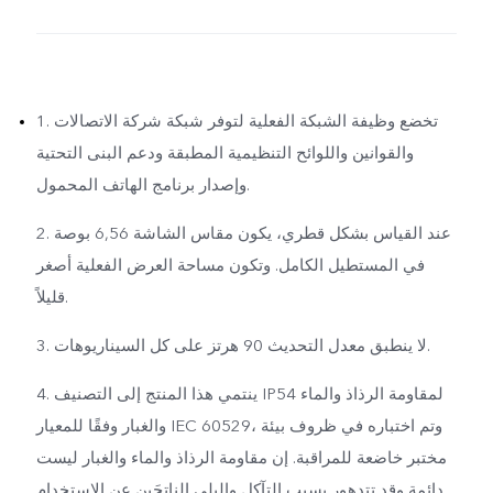
1. تخضع وظيفة الشبكة الفعلية لتوفر شبكة شركة الاتصالات
والقوانين واللوائح التنظيمية المطبقة ودعم البنى التحتية
وإصدار برنامج الهاتف المحمول.
2. عند القياس بشكل قطري، يكون مقاس الشاشة 6,56 بوصة
في المستطيل الكامل. وتكون مساحة العرض الفعلية أصغر
قليلاً.
3. لا ينطبق معدل التحديث 90 هرتز على كل السيناريوهات.
4. ينتمي هذا المنتج إلى التصنيف IP54 لمقاومة الرذاذ والماء
والغبار وفقًا للمعيار IEC 60529، وتم اختباره في ظروف بيئة
مختبر خاضعة للمراقبة. إن مقاومة الرذاذ والماء والغبار ليست
دائمة وقد تتدهور بسبب التآكل والبلى الناتجَين عن الاستخدام