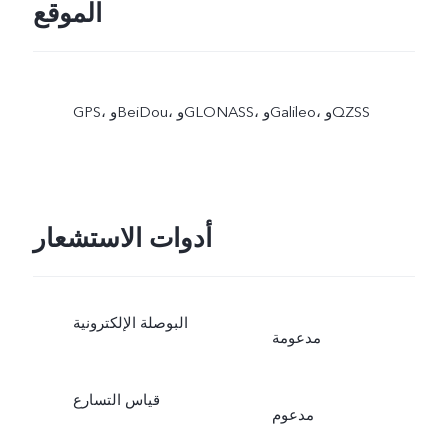
الموقع
GPS، وBeiDou، وGLONASS، وGalileo، وQZSS
أدوات الاستشعار
البوصلة الإلكترونية
مدعومة
قياس التسارع
مدعوم