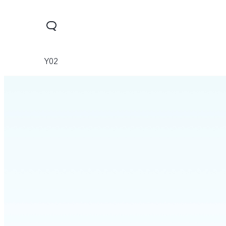
Y02
Y28
Y04
V30 Lite
جديد