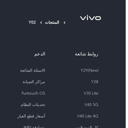
المنتجات
Y02
روابط شائعة
الدعم
Y29(New)
الاسئلة الشائعة
Y28
مراكز الصيانة
Funtouch OS
V30 Lite
V40 5G
تحديثات النظام
V40 Lite 4G
أسعار قطع الغيار
كل الموديلات
مصادقة IMEI