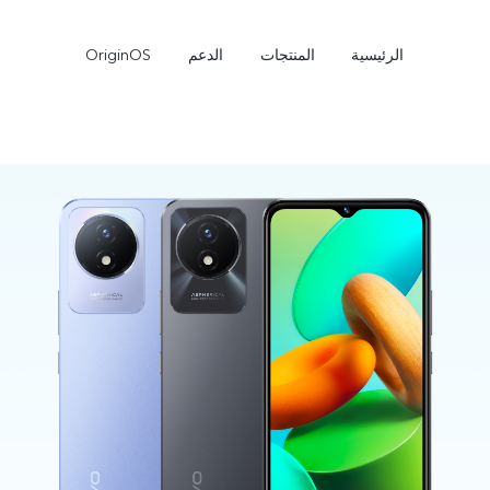
الرئيسية
المنتجات
الدعم
OriginOS
V50 Lite
V40 Lite 4G
جديد