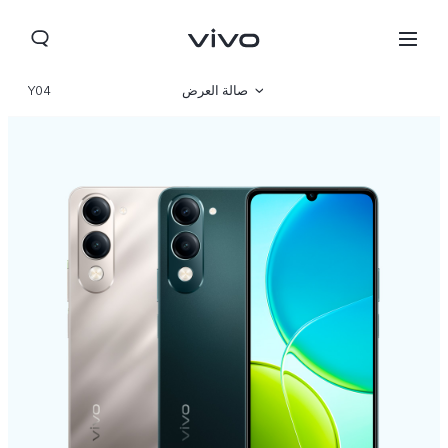
صالة العرض
Y04
نظرة عامة
مواصفات المنتج
Iraq | حدد البلد/المنطقة