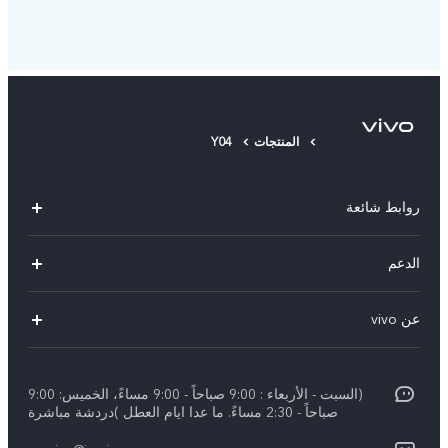
المنتجات
Y04
روابط شائعة
Y29(New)
الدعم
Y28
الاسئلة الشائعة
عن vivo
V30 Lite
مراكز الصيانة
معلومات عن الشركة
V40 5G
Funtouch OS
(السبت - الأربعاء : 9:00 صباحاً - 9:00 مساءً، الخميس: 9:00
الإشعارات القانونية
V40 Lite 4G
صباحاً - 2:30 مساءً. ما عدا ايام العطل )دردشة مباشرة
تحديثات النظام
نبذة عنا