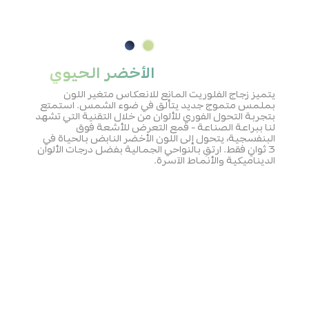
الأخضر الحيوي
يتميز زجاج الفلوريت المانع للانعكاس متغير اللون
بملمس متموج جديد يتألق في ضوء الشمس. استمتع
بتجربة التحول الفوري للألوان من خلال التقنية التي تشهد
لنا ببراعة الصناعة - فمع التعرض للأشعة فوق
البنفسجية، يتحول إلى اللون الأخضر النابض بالحياة في
3 ثوانٍ فقط. ارتقِ بالنواحي الجمالية بفضل درجات الألوان
الديناميكية والأنماط الآسرة.