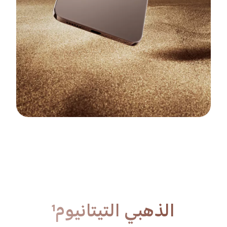
الأسود الشبحي¹