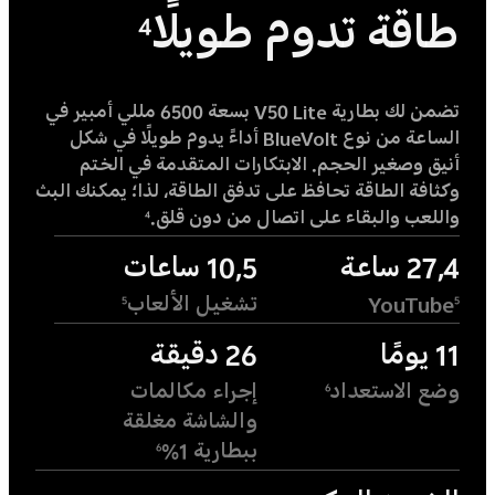
طاقة تدوم طويلًا
4
تضمن لك بطارية V50 Lite بسعة 6500 مللي أمبير في
الساعة من نوع BlueVolt أداءً يدوم طويلًا في شكل
أنيق وصغير الحجم. الابتكارات المتقدمة في الختم
وكثافة الطاقة تحافظ على تدفق الطاقة، لذا؛ يمكنك البث
واللعب والبقاء على اتصال من دون قلق.
4
27,4 ساعة
10,5 ساعات
YouTube
تشغيل الألعاب
5
5
11 يومًا
26 دقيقة
وضع الاستعداد
إجراء مكالمات
6
والشاشة مغلقة
ببطارية 1%
6