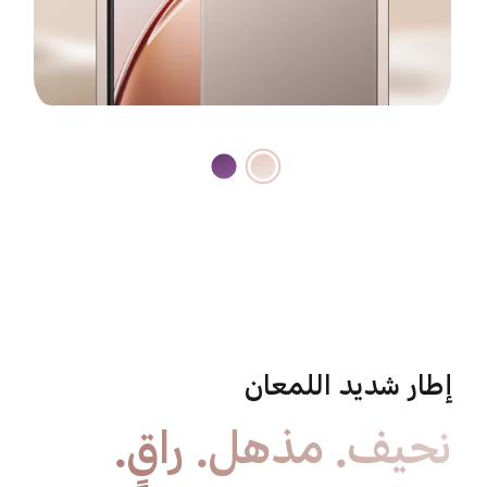
إطار شديد اللمعان
نحيف. مذهل. راقٍ.