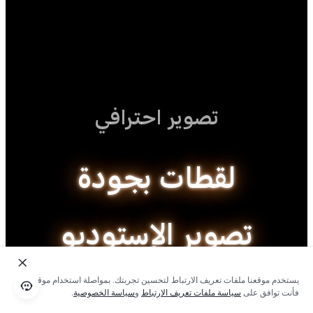
تصوير احترافي
لقطات بجودة
تصوير الإستوديو
يستخدم موقعنا ملفات تعريف الارتباط لتحسين تجربتك. بمواصلة استخدام موقعنا؛
فأنت توافق على
سياسة ملفات تعريف الارتباط
و
سياسة الخصوصية
.