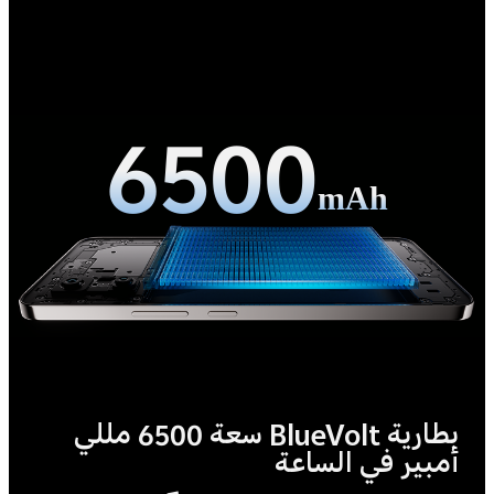
6500
mAh
بطارية BlueVolt سعة 6500 مللي
أمبير في الساعة