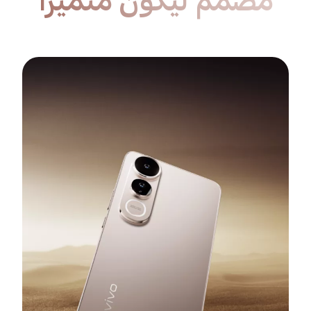
مُصمم ليكون متميزًا