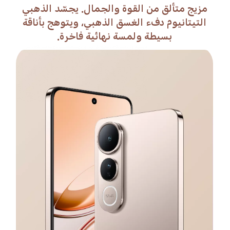
يتميز الأسود الشبحي بدرجات لونية غنية
ومخملية مع لمسة من اللمعان ليحقق التوازن
بين الغموض والرقي.