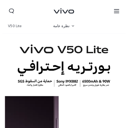
نظرة عامة
V50 Lite
صالة العرض
مواصفات المنتج
Iraq | حدد البلد/المنطقة