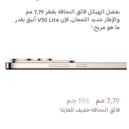
بفضل الهيكل فائق النحافة بقطر 7,79 مم
والإطار شديد اللمعان، فإن V50 Lite أنيق بقدر
ما هو مريح.
2
7,79 مم
196 جم
فائق النحافة
خفيف للغاية
2
2