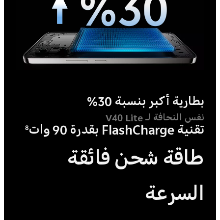
%30
بطارية أكبر بنسبة 30%
نفس النحافة لـ V40 Lite
تقنية FlashCharge بقدرة 90 وات
8
طاقة شحن فائقة
السرعة