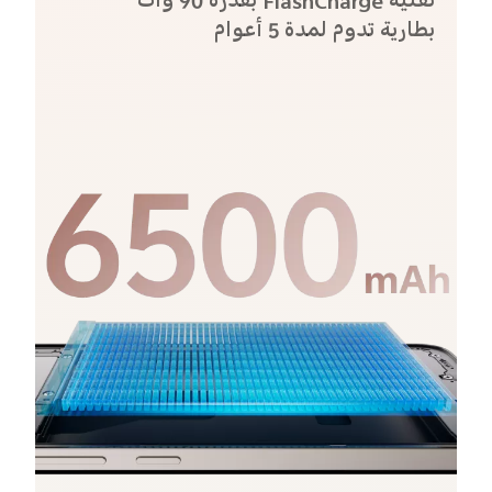
تقنية FlashCharge بقدرة 90 وات
بطارية تدوم لمدة 5 أعوام