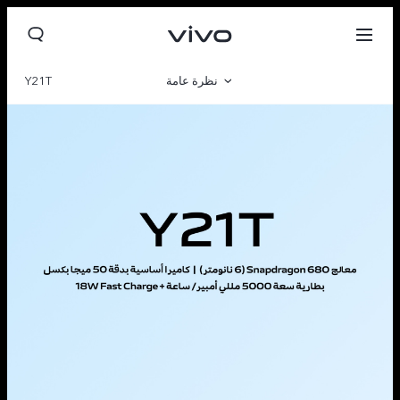
نظرة عامة
Y21T
صالة العرض
مواصفات المنتج
Iraq | حدد البلد/المنطقة