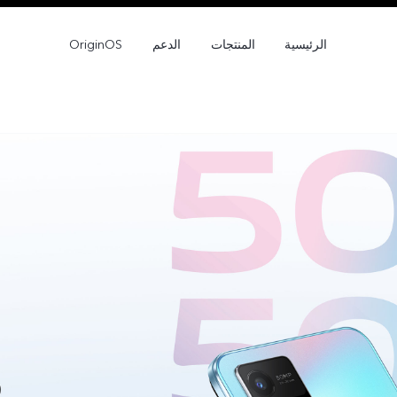
الرئيسية
المنتجات
الدعم
OriginOS
V50 Lite
V40 Lite 4G
جديد