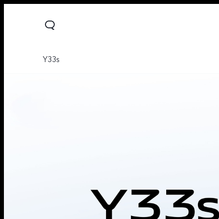
Y33s
Y28
Y04
V30 Lite
جديد