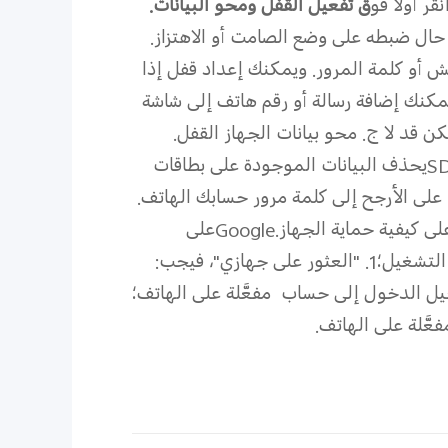
قر أولاً فو
ق تفعيل القفل ومحو البيانات.
ش أو كلمة المرور. ويمكنك إعداد قفل إذا
كنك إضافة رسالة أو رقم هاتف إلى شاشة
كن قد لا
ج. محو بيانات الجهاز
القفل.
S
يحذف البيانات الموجودة على بطاقات
على الأرجح إلى كلمة مرور حسابك
الهاتف.
ى كيفية حماية الجهاز.
Google
على
التشغيل؛
1.
"العثور على جهازي"، فيجب:
مفعَّلة على الهاتف؛