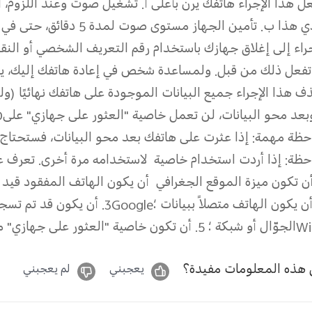
ل هذا الإجراء هاتفك يرن بأعلى
أ. تشغيل صوت
وعند اللزوم، ان
ي هذا
ب. تأمين الجهاز
مستوى صوت لمدة 5 دقائق، حتى في حال ضبطه على وضع الصامت أو الاهتزاز.
جراء إلى إغلاق جهازك باستخدام رقم التعريف الشخصي أو النق
تفعل ذلك من قبل. ولمساعدة شخص في إعادة هاتفك إليك، يم
ف هذا الإجراء جميع البيانات الموجودة على هاتفك نهائيًا (ول
وبعد محو البيانات، لن تعمل خاصية "العثور على جهازي" على
D
حظة مهمة: إذا عثرت على هاتفك بعد محو البيانات، فستحتاج 
حظة: إذا أردت استخدام خاصية
لاستخدامه مرة أخرى. تعرف عل
 أن تكون ميزة الموقع الجغرافي
أن يكون الهاتف المفقود قيد 
 أن يكون الهاتف متصلاً ببيانات
؛
Google
3. أن يكون قد تم تسجيل الدخول إلى حساب
Wi
الجوّال أو شبكة
؛
5. أن تكون خاصية "العثور على جهازي" مفعَّلة على الهاتف.
هذه المعلومات مفيدة؟
يعجبني
لم يعجبني