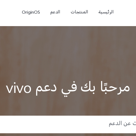
الرئيسية
المنتجات
الدعم
OriginOS
مرحبًا بك في دعم vivo
e
V50 Lite
V40 Lite 4G
جديد