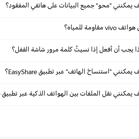
 يمكنني "محو" جميع البيانات على هاتفي المفقود؟
ف vivo مقاومة للمياه؟
ا يجب أن أفعل إذا نسيتُ كلمة مرور شاشة القفل؟
 يمكنني "استنساخ الهاتف" عبر تطبيق EasyShare؟
 يمكنني نقل الملفات بين الهواتف الذكية عبر تطبيق EasyShare؟