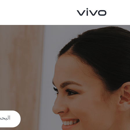
V40 5G
V50 5G
جديد