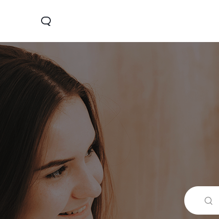
Y28
Y04
V30 Lit
جديد