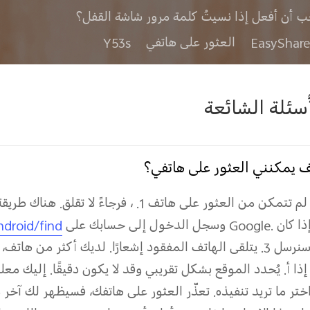
ب أن أفعل إذا نسيتُ كلمة مرور شاشة القفل؟
العثور على هاتفي
Y53s
أسئلة الشائعة
 يمكنني العثور على هاتفي؟
 لم تتمكن من العثور على هاتف
1.
، فرجاءً لا تقلق. هناك طري
 إذا كان
.
Google
وسجل الدخول إلى حسابك على
droid/find
 سنرسل
3. يتلقى الهاتف المفقود إشعارًا.
لديك أكثر من هاتف، ف
إذا
أ. يُحدد الموقع بشكل تقريبي وقد لا يكون دقيقًا.
إليك معل
 اختر ما تريد تنفيذه.
تعذّر العثور على هاتفك، فسيظهر لك آخر م