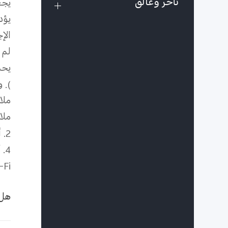
تأخر وعالق
يجع
يؤد
الإ
لم 
يحذ
). 
ملا
ملا
2.
4.
-Fi
هل 