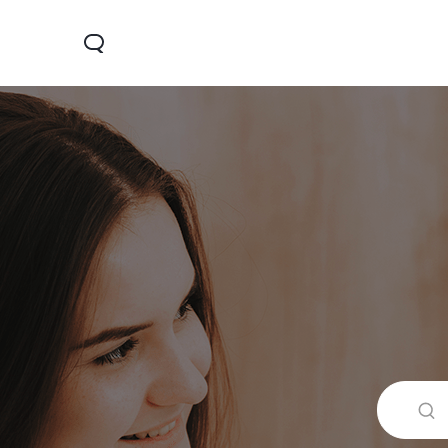
Y28
Y04
V30 Lit
جديد