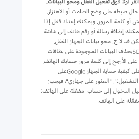
قر أولاً فو
ق تفعيل القفل ومحو البيانات.
ش أو كلمة المرور. ويمكنك إعداد قفل إذا
كنك إضافة رسالة أو رقم هاتف إلى شاشة
كن قد لا
ج. محو بيانات الجهاز
القفل.
S
يحذف البيانات الموجودة على بطاقات
على الأرجح إلى كلمة مرور حسابك
الهاتف.
ى كيفية حماية الجهاز.
Google
على
التشغيل؛
1.
"العثور على جهازي"، فيجب:
مفعَّلة على الهاتف؛