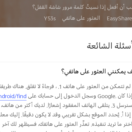
ب أن أفعل إذا نسيتُ كلمة مرور شاشة القفل؟
العثور على هاتفي
Y53s
أسئلة الشائعة
 يمكنني العثور على هاتفي؟
 لم تتمكن من العثور على هاتف
1.
، فرجاءً لا تقلق. هناك طري
 إذا كان
.
Google
وسجل الدخول إلى حسابك على
droid/find
 سنرسل
3. يتلقى الهاتف المفقود إشعارًا.
لديك أكثر من هاتف، ف
إذا
أ. يُحدد الموقع بشكل تقريبي وقد لا يكون دقيقًا.
إليك معل
 اختر ما تريد تنفيذه.
تعذّر العثور على هاتفك، فسيظهر لك آخر م