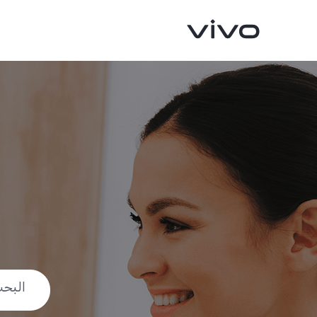
V40 5G
V50 5G
جديد