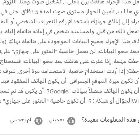
ل هذا الإجراء هاتفك يرن بأعلى
أ. تشغيل صوت
وعند اللزوم، ان
ي هذا
ب. تأمين الجهاز
مستوى صوت لمدة 5 دقائق، حتى في حال ضبطه على وضع الصامت أو الاهتزاز.
جراء إلى إغلاق جهازك باستخدام رقم التعريف الشخصي أو النق
تفعل ذلك من قبل. ولمساعدة شخص في إعادة هاتفك إليك، يم
ف هذا الإجراء جميع البيانات الموجودة على هاتفك نهائيًا (ول
وبعد محو البيانات، لن تعمل خاصية "العثور على جهازي" على
D
حظة مهمة: إذا عثرت على هاتفك بعد محو البيانات، فستحتاج 
حظة: إذا أردت استخدام خاصية
لاستخدامه مرة أخرى. تعرف عل
 أن تكون ميزة الموقع الجغرافي
أن يكون الهاتف المفقود قيد 
 أن يكون الهاتف متصلاً ببيانات
؛
Google
3. أن يكون قد تم تسجيل الدخول إلى حساب
Wi
الجوّال أو شبكة
؛
5. أن تكون خاصية "العثور على جهازي" مفعَّلة على الهاتف.
هذه المعلومات مفيدة؟
يعجبني
لم يعجبني