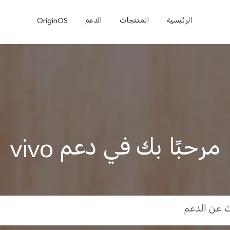
الرئيسية
المنتجات
الدعم
OriginOS
مرحبًا بك في دعم vivo
e
V50 Lite
V40 Lite 4G
جديد