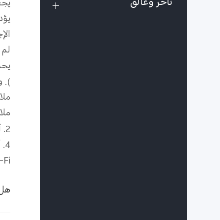
تأخر وعالق
يجع
يؤد
الإ
لم 
يحذ
). 
ملا
ملا
2.
4.
-Fi
هل 