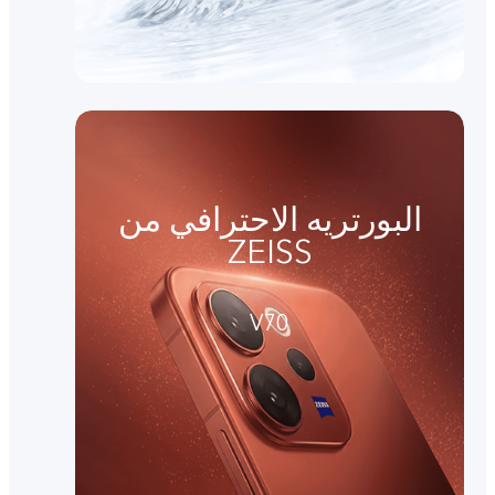
البورتريه الاحترافي من
ZEISS
V70