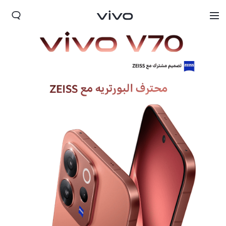
Iraq | حدد البلد/المنطقة