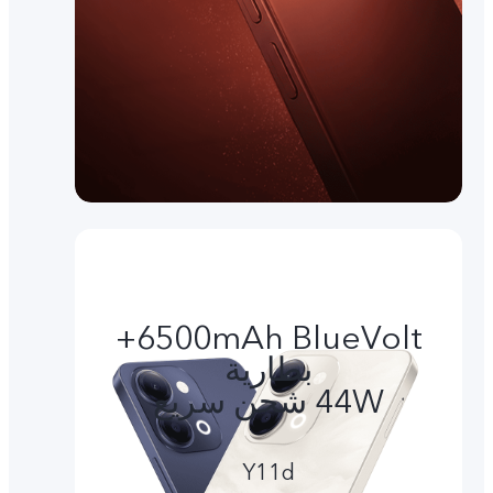
6500mAh BlueVolt+
بطارية
44W شحن سريع
Y11d