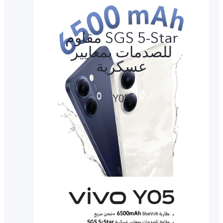
SGS 5-Star مقاوم
للصدمات بمعايير
عسكرية
Y05