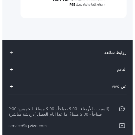
روابط شائعة
Y29(New)
الدعم
Y28
الاسئلة الشائعة
عن vivo
V30 Lite
مراكز الصيانة
معلومات عن الشركة
V40 5G
Funtouch OS
(السبت - الأربعاء : 9:00 صباحاً - 9:00 مساءً، الخميس: 9:00
الإشعارات القانونية
V40 Lite 4G
صباحاً - 2:30 مساءً. ما عدا ايام العطل )دردشة مباشرة
تحديثات النظام
نبذة عنا
كل الموديلات
service@iq.vivo.com
أسعار قطع الغيار
مركز الخصوصية لدى vivo