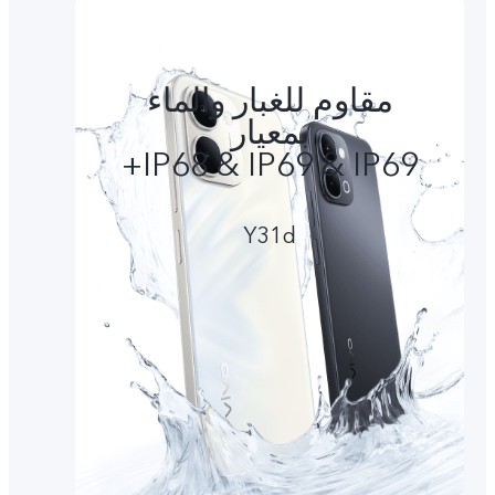
مقاوم للغبار والماء
بمعيار
IP68 & IP69 & IP69+
Y31d