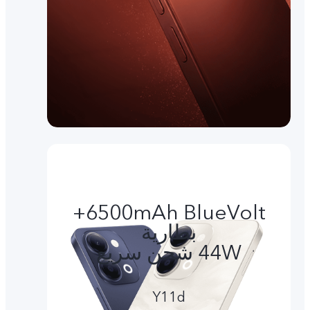
6500mAh BlueVolt+
بطارية
44W شحن سريع
Y11d