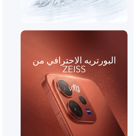
البورتريه الاحترافي من
ZEISS
V70