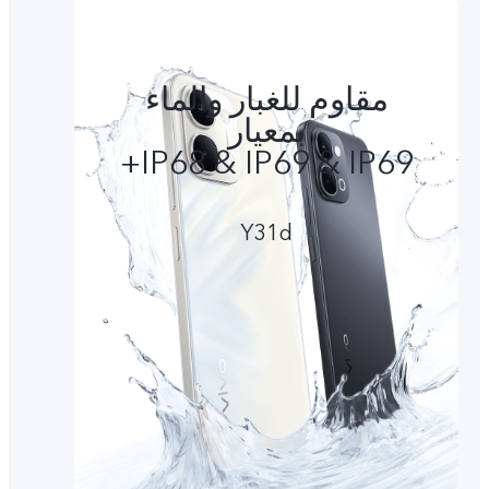
مقاوم للغبار والماء
بمعيار
IP68 & IP69 & IP69+
Y31d