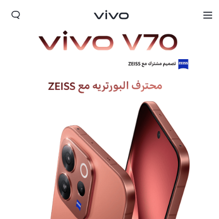
Iraq | حدد البلد/المنطقة