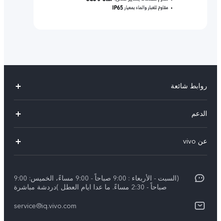
روابط شائعة
Y29(New)
الدعم
Y28
الاسئلة الشائعة
عن vivo
V30 Lite
مراكز الصيانة
معلومات عن الشركة
V40 5G
Funtouch OS
(السبت - الأربعاء : 9:00 صباحاً - 9:00 مساءً، الخميس: 9:00
الإشعارات القانونية
V40 Lite 4G
صباحاً - 2:30 مساءً. ما عدا ايام العطل )دردشة مباشرة
تحديثات النظام
نبذة عنا
كل الموديلات
service@iq.vivo.com
أسعار قطع الغيار
مركز الخصوصية لدى vivo