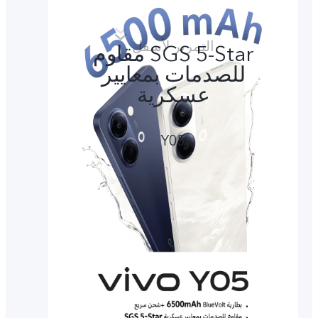
SGS 5-Star مقاوم
للصدمات بمعايير
عسكرية
Y05