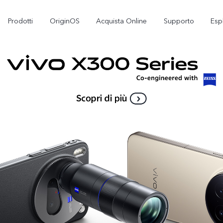
Prodotti
OriginOS
Acquista Online
Supporto
Esp
X300
V70 5G
nuovo