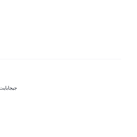
6 جيجابايت + 128 جي