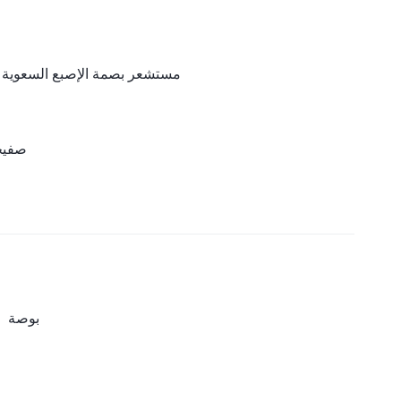
مستشعر بصمة الإصبع السعوية الم
صفيحة
6.68 بوصة（16.96 س