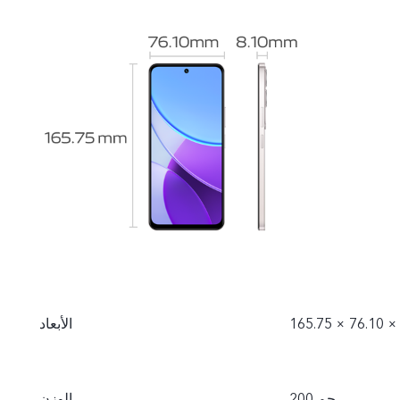
الأبعاد
200 جم
الوزن