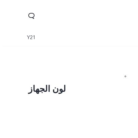
Y21
لون الجهاز
Y28
Y19s
Y29
جديد
جديد
جديد