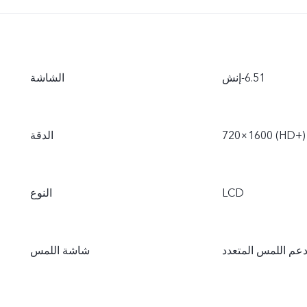
الشاشة
‏1600×720 (HD+‎)
الدقة
‏LCD
النوع
عم اللمس المتعدد
شاشة اللمس