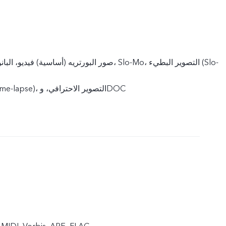
صور البورتريه (أساسية) فيديو، البانوراما، الصورة الحية،
Mo)، تايم لابس (Time-lapse)، التصوير الاحترافي، وDOC