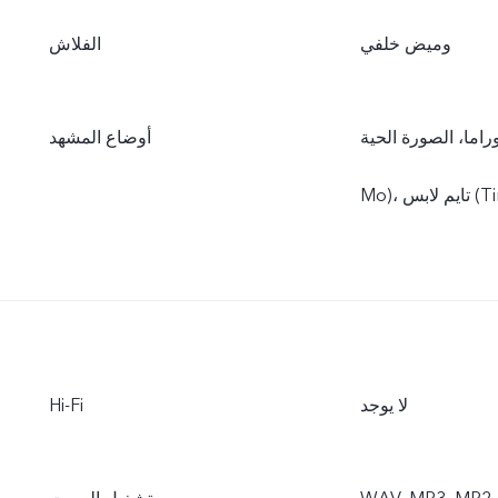
وميض خلفي
الفلاش
 Slo-Mo، التصوير البطيء (Slo-
أوضاع المشهد
لا يوجد
Hi-Fi