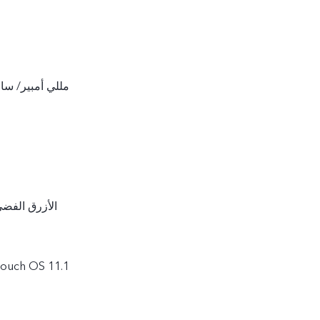
5000 مللي أمبير/ 
الأزرق الفضي
نظام التشغيل h OS 11.1