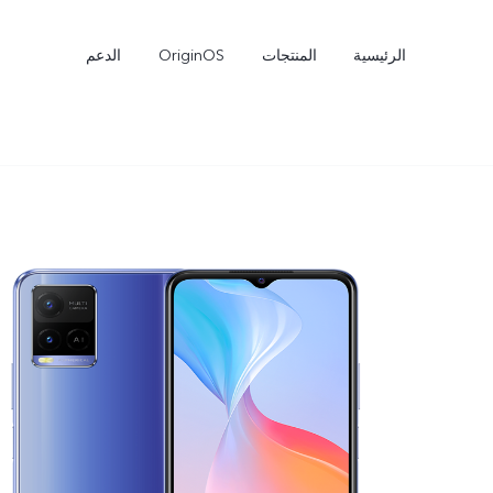
الرئيسية
المنتجات
OriginOS
الدعم
Y04
V30 Lite
جديد