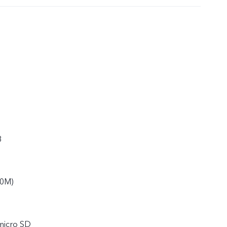
8
20M)
 micro SD