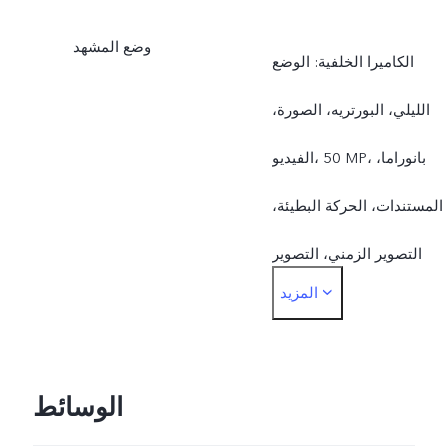
وضع المشهد
الكاميرا الخلفية: الوضع
الليلي، البورتريه، الصورة،
الفيديو، ‎50 MP، بانوراما،
المستندات، الحركة البطيئة،
التصوير الزمني، التصوير
المزيد
الاحترافي، الصورة الحية
الكاميرا الأمامية: التصوير
الليلي، البورتريه، الصورة،
الوسائط
الفيديو، الصورة الحية