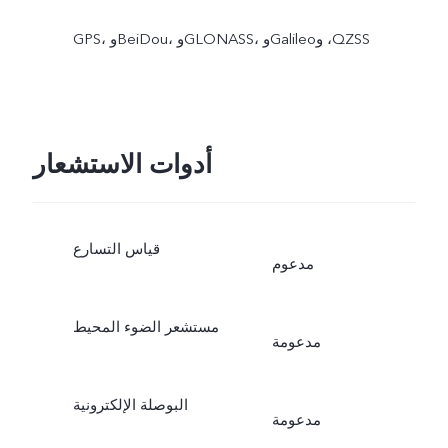
GPS، وBeiDou، وGLONASS، وGalileo‏، وQZSS
أدوات الاستشعار
قياس التسارع
مدعوم
مستشعر الضوء المحيط
مدعومة
البوصلة الإلكترونية
مدعومة