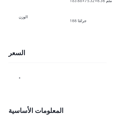
163.86×75.32×8.38 ملم
الوزن
188 جرامًا
السعر
*
المعلومات الأساسية