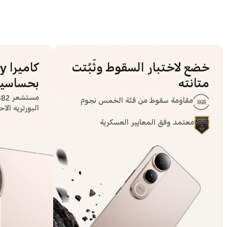
خضع لاختبار السقوط وثَبُتت
متانته
بحساسية
مستشعر IMX882 من Sony
مقاومة سقوط من فئة الخمس نجوم
البورتريه الاحت
معتمد وفق المعايير العسكرية