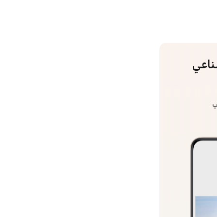
ناعي
ي