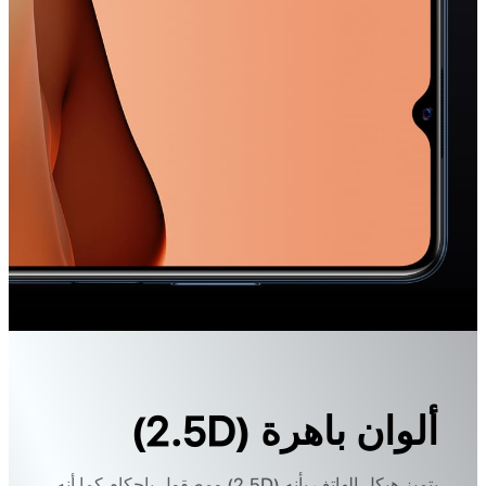
ألوان باهرة (2.5D)
يتميز هيكل الهاتف بأنه (2.5D) ومصقول بإحكام كما أنه