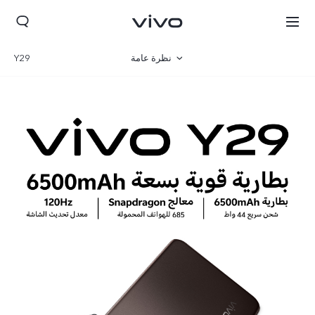
نظرة عامة
Y29
صالة العرض
مواصفات المنتج
Jordan | حدد البلد/المنطقة