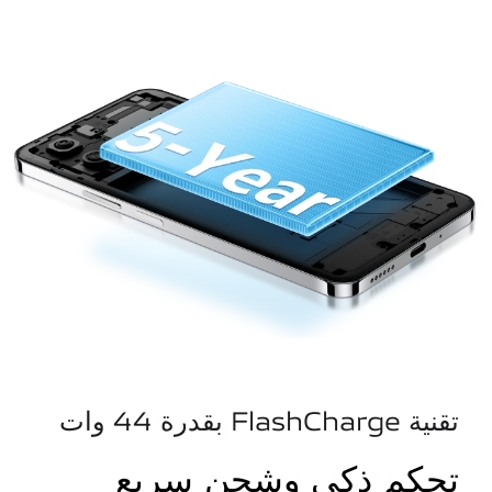
تقنية FlashCharge بقدرة 44 وات
تحكم ذكي وشحن سريع