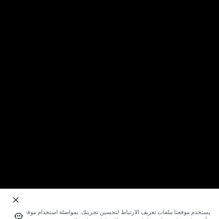
يستخدم موقعنا ملفات تعريف الارتباط لتحسين تجربتك. بمواصلة استخدام موقعنا؛