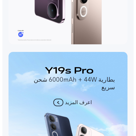
بطارية 6000mAh + 44W شحن
سريع
اعرف المزيد