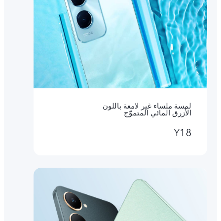
لمسة ملساء غير لامعة باللون
الأزرق المائي المتموّج
Y18