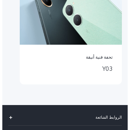
تحفة فنية أنيقة
Y03
الروابط الشائعة
V40 Lite 4G(New)