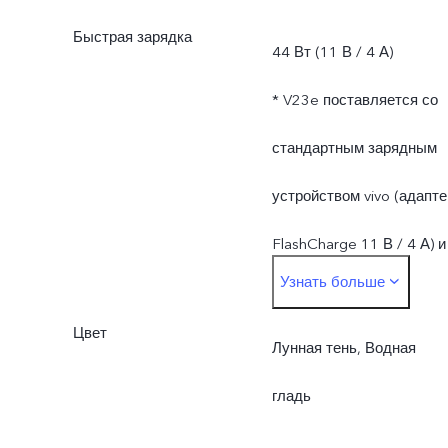
Быстрая зарядка
44 Вт (11 В / 4 А)
* V23e поставляется со
стандартным зарядным
устройством vivo (адапте
FlashCharge 11 В / 4 А) и
Узнать больше
поддерживает зарядку
Цвет
мощностью до 44 Вт.
Лунная тень, Водная
Фактическая мощность
гладь
зарядки динамически