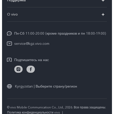
Поддержка
V25e
FAQs
O vivo
Y02
Funtouch OS
Общая информация
Y16
IMEI аутентификация
Пн-Сб 11:00-20:00 (кроме праздников и пн 18:00-19:00)
Пресс Центр
Y35
Обновление системы
service@kgz.vivo.com
Юридическая информация
Инструкции по гарантии vivo
О нас
Подпишитесь на нас
Стабильность
Центр конфиденциальности vivo
Kyrgyzstan | Выберите страну/регион
© vivo Mobile Communication Co., Ltd., 2026. Все права защищены.
Политика конфиденциальности vivo
|