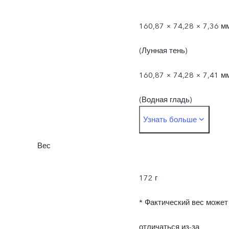
160,87 × 74,28 × 7,36 м
(Лунная тень)
160,87 × 74,28 × 7,41 м
(Водная гладь)
Узнать больше
* Фактические размеры
Вес
могут отличаться из-за
различий в
172 г
производственных
* Фактический вес может
процессах, методах
отличаться из-за