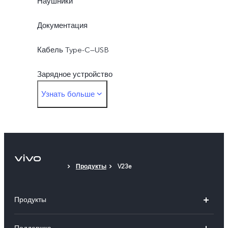
Наушники
Документация
Кабель Type-C—USB
Зарядное устройство
Узнать больше
Переходник для наушников Type-C—3,5 мм
Скрепка для извлечения SIM-карты
Защитный чехол
Продукты
V23e
Защитная плёнка (нанесена)
Продукты
V25