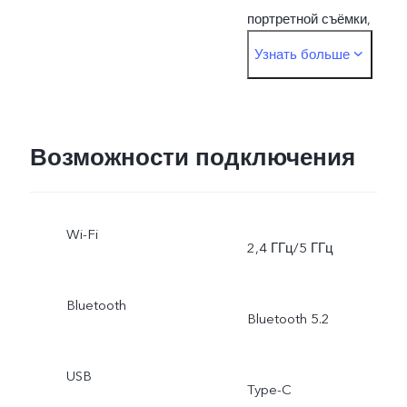
портретной съёмки,
Узнать больше
двойная экспозиция,
видео в режиме Face
Beauty, видео Dual-View,
Возможности подключения
замедленная съёмка,
Wi-Fi
высокое разрешение (50
2,4 ГГц/5 ГГц
Мп), фото, стикеры
Bluetooth
Bluetooth 5.2
дополненной реальности
Основная: автофокус по
USB
Type-C