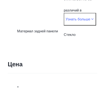
измерения и
различий в
Узнать больше
поставляемых
производственных
материалах.
Материал задней панели
процессах, методах
Стекло
измерения и
поставляемых
Цена
материалах.
*