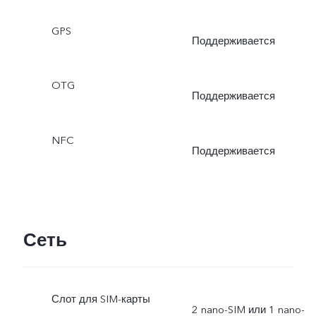
глазам, ночной режим,
GPS
ночной режим для
Поддерживается
сверхширокоугольной
OTG
Поддерживается
камеры, супер
макрорежим, портреты с
NFC
Поддерживается
эффектом боке,
портретные фильтры,
Сеть
портретный режим с
эффектом боке и
Слот для SIM-карты
бликами, высокое
2 nano-SIM или 1 nano-