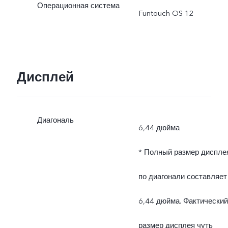
Операционная система
Funtouch OS 12
изменяется в
зависимости от условий
эксплуатации и характер
Дисплей
использования.
Диагональ
6,44 дюйма
* Полный размер диспле
по диагонали составляет
6,44 дюйма. Фактический
размер дисплея чуть