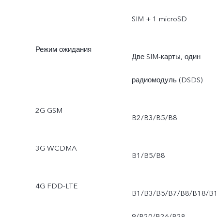
разрешение (64 Мп),
SIM + 1 microSD
фото, стикеры
Режим ожидания
Две SIM-карты, один
дополненной реальности
радиомодуль (DSDS)
замедленная съёмка,
2G GSM
таймлапс, видео Dual-
B2/B3/B5/B8
View, двойная экспозиция
3G WCDMA
B1/B5/B8
DOC, панорама,
профессиональный
4G FDD-LTE
B1/B3/B5/B7/B8/B18/B
режим.
9/B20/B26/B28