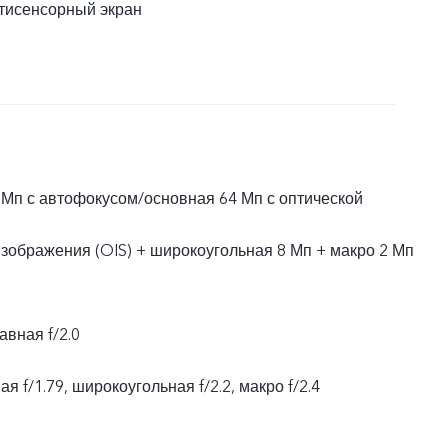
тисенсорный экран
Мп с автофокусом/основная 64 Мп с оптической
зображения (OIS) + широкоугольная 8 Мп + макро 2 Мп
авная f/2.0
я f/1.79, широкоугольная f/2.2, макро f/2.4