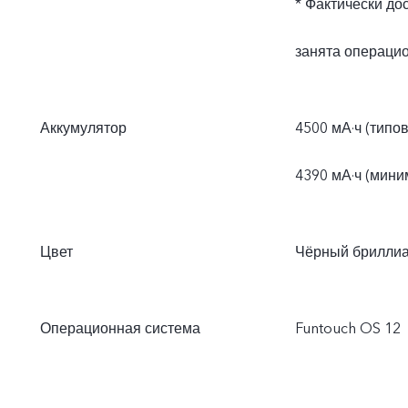
* Фактически до
занята операци
Аккумулятор
4500 мА·ч (типо
4390 мА·ч (мини
Цвет
Чёрный бриллиа
Операционная система
Funtouch OS 12