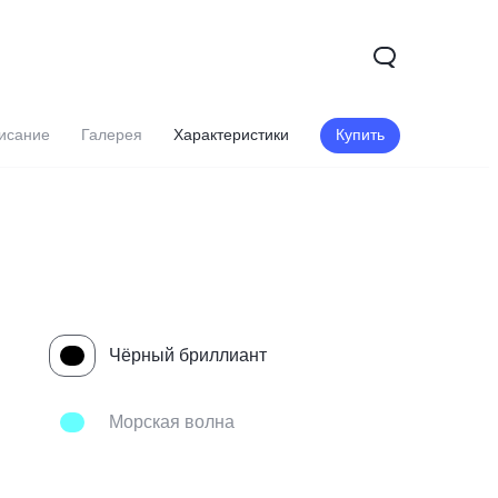
исание
Галерея
Характеристики
Купить
Чёрный бриллиант
Y16
Новинка
Морская волна