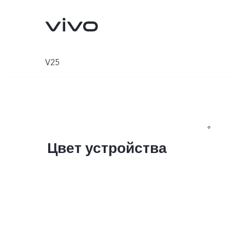
V25
Цвет устройства
V25
V25e
Новинка
Новинка