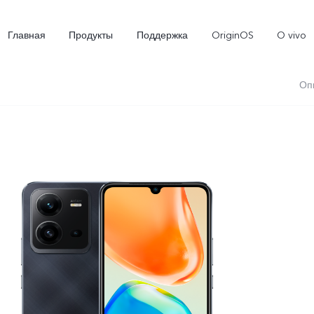
Главная
Продукты
Поддержка
OriginOS
O vivo
Оп
Y02
Y35
Новинка
Новинка