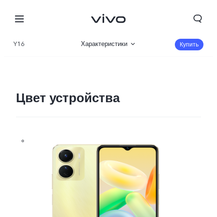
Y16
Характеристики
Купить
Описание
Галерея
Цвет устройства
Kyrgyzstan | Выберите страну/регион