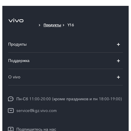
Продукты
Y16
Продукты
V25
Поддержка
V25e
FAQs
O vivo
Y02
Funtouch OS
Общая информация
Y16
IMEI аутентификация
Пн-Сб 11:00-20:00 (кроме праздников и пн 18:00-19:00)
Пресс Центр
Y35
Обновление системы
service@kgz.vivo.com
Юридическая информация
Инструкции по гарантии vivo
О нас
Подпишитесь на нас