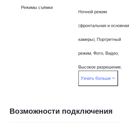
Режимы съёмки
Ночной режим
(фронтальная и основна
камеры), Портретный
режим, Фото, Видео,
Высокое разрешение,
Узнать больше
Панорамный режим,
Живое фото,
Замедленная съёмка,
Возможности подключения
Таймлапс,