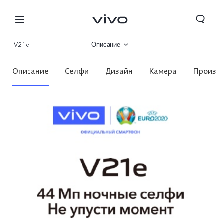
V21e
Описание
Галерея
Описание
Селфи
Дизайн
Камера
Произв
Характеристики
Kyrgyzstan | Выберите страну/регион