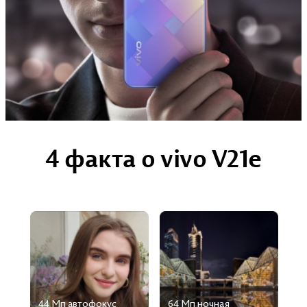
4 факта о vivo V21e
44 Мп aвтофокус
64 Мп ночная