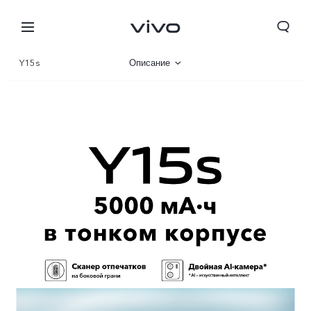
Y15s
Описание
Галерея
Характеристики
Kyrgyzstan | Выберите страну/регион