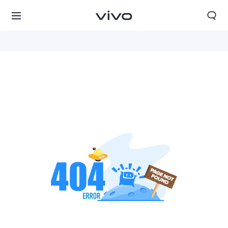
Kyrgyzstan | Выберите страну/регион