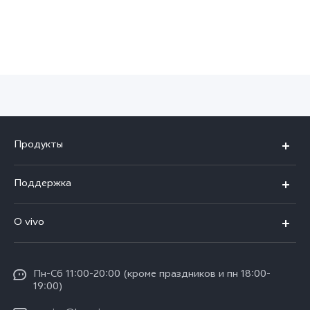
Продукты
V25
Поддержка
V25e
FAQs
O vivo
Y02
Funtouch OS
Общая информация
Y16
IMEI аутентификация
Пн-Сб 11:00-20:00 (кроме праздников и пн 18:00-
Пресс Центр
Y35
19:00)
Обновление системы
Юридическая информация