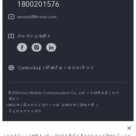
1800201576
គ្រប់ម៉ូឌែល
សេវាកម្មជួសជុលដោយដឹកយកទៅជូន
អំពី​ពួក​យើង
service@kh.vivo.com
ដំឡើងប្រព័ន្ធប្រតិបត្តិការ
មជ្ឈមណ្ឌលឯកជនភាព vivo
លក្ខខណ្ឌលើការធានា
តាម​ដានពួក​យើង
និរន្តរភាព
Cambodia | ជ្រើសរើសប្រទេស/តំបន់
© 2026 vivo Mobile Communication Co., Ltd. រក្សាសិទ្ធិគ្រប់
យ៉ាង។
គោលការណ៍ឯកជនភាពរបស់
|
គោលការណ៍ឃុកឃី
|
ជំនួយឯកជនភាព
គេហទំព័ររបស់យើងប្រើប្រាស់ឃុកឃី ដើម្បីកែលម្អបទពិសោធន៍របស់