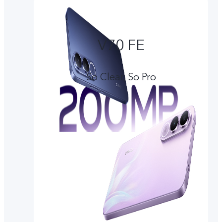
V70 FE
So Clear, So Pro