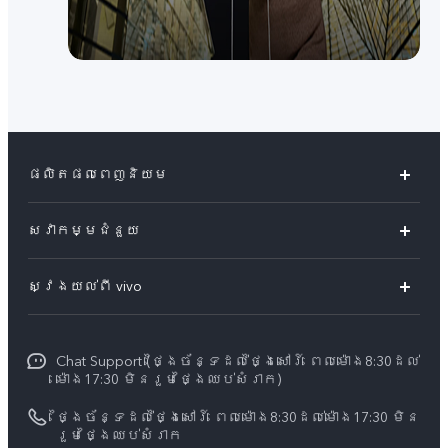
ផលិតផលពេញនិយម
Y04s
សេវាកម្មជំនួយ
V60 Lite
សំណួរសួរច្រើនបំផុត
ស្វែងយល់ពី vivo
V60 5G
មជ្ឈមណ្ឌល​សេវាកម្ម
អំពី vivo
Y21d
Funtouch OS
Chat Support (ថ្ងៃច័ន្ទដល់ថ្ងៃសៅរ៍ ពេលម៉ោង8:30ដល់
ព័ត៌មាន
V50 Lite
ម៉ោង17:30 មិនរួមថ្ងៃឈប់សំរាក)
ការផ្ទៀងផ្ទាត់ IMEI
អាជីពនៅ vivo
បណ្តាហាងលក់
ថ្ងៃច័ន្ទដល់ថ្ងៃសៅរ៍ ពេលម៉ោង8:30ដល់ម៉ោង17:30 មិន
ពិនិត្យតម្លៃគ្រឿងបន្លាស់
រួមថ្ងៃឈប់សំរាក
សេចក្តីជូនដំណឹងផ្លូវច្បាប់