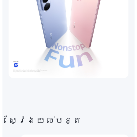
ស្វែងយល់បន្ត