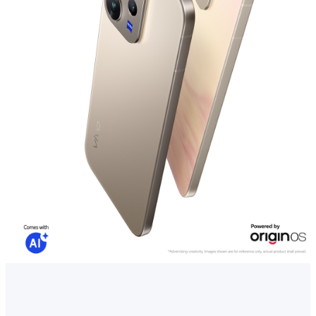
Cambodia | ជ្រើសរើសប្រទេស/តំបន់