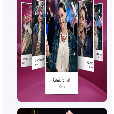
ស្រស់ស្អាតគ្រប់រយៈ​
ចម្ងាយ