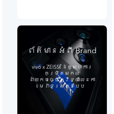
ព័ត៌មានអំពី Brand
vivo x ZEISS: ដៃគូសហការ
កម្រិតសកល
នាំយកបច្ចេកវិទ្យាលែនកា
មេរ៉ាទូរសព្ទបែប