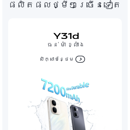
ផលិតផលថ្មីៗច្រើនទៀត
ធន់ មាំ ខ្លាំង
សិក្សាបន្ថែម