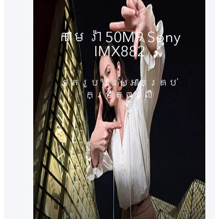
កាមេរ៉ា 50MP Sony
IMX882
ថតរូបបានស្អាតគ្រប់
កម្រិតពន្លឺ