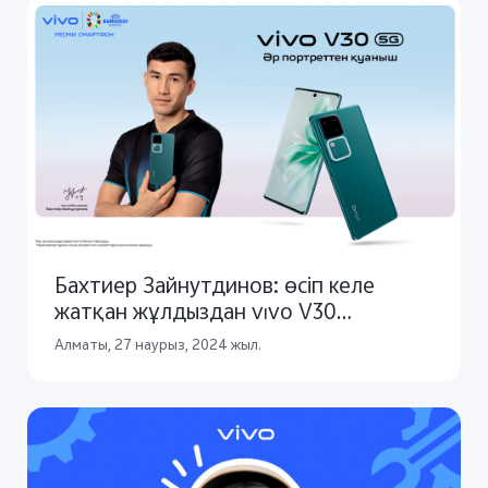
Бахтиер Зайнутдинов: өсіп келе
жатқан жұлдыздан vivo V30
амбассадорына дейін
Алматы, 27 наурыз, 2024 жыл.