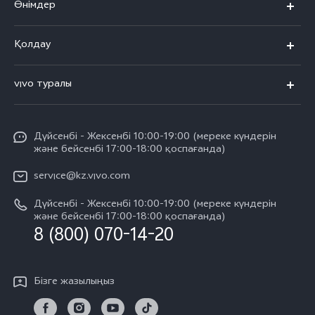
Өнімдер
X300 Pro
Қолдау
X300
FAQs
vivo туралы
X200
Сервистік орталықтар
Жалпы ақпарат
X200 FE
Funtouch OS
Дүйсенбі - Жексенбі 10:00-19:00 (мереке күндерін
Баспасөз орталығы
V60
және бейсенбі 17:00-18:00 қоспағанда)
IMEI сәйкестендіру
vivo компаниясында жұмыс жасау
V60 Lite 5G
service@kz.vivo.com
Қосалқы бөлшектердің құнын сұрау
Құқықтық хабарламалар
Дүйсенбі - Жексенбі 10:00-19:00 (мереке күндерін
Барлық үлгілер
Жүйені жаңарту
және бейсенбі 17:00-18:00 қоспағанда)
Біз туралы
8 (800) 070-14-20
vivo кепілдік туралы нұсқаулық
vivo құпиялық орталығы
Бізге жазылыңыз
Тұрақтылық