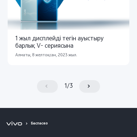
1 жыл дисплейді тегін ауыстыру
барлық V- сериясына
Алматы, 8 желтоқсан, 2023 жыл.
1
/
3
Баспасөз