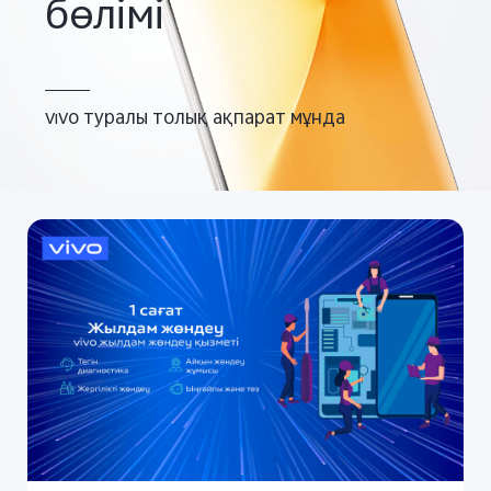
бөлімі
Казахстан(kk) | Елді/аймақты таңдаңыз
vivo туралы толық ақпарат мұнда