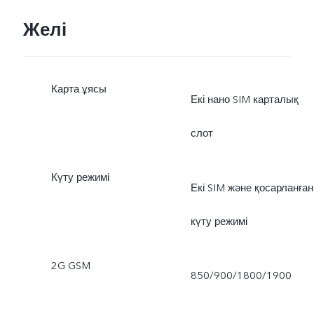
Желі
Карта ұясы
Екі нано SIM карталық
слот
Күту режимі
Екі SIM және қосарланған
күту режимі
2G GSM
850/900/1800/1900