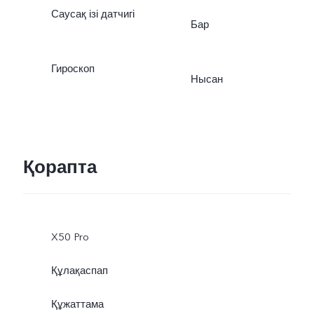
Саусақ ізі датчигі
Бар
Гироскоп
Нысан
Қорапта
X50 Pro
Құлақаспап
Құжаттама