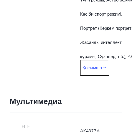
Кәсіби спорт режимі,
Портрет (Көркем портрет
Жасанды интеллект
құрамы, Сүзгілер, т.б.), A
Қосымша
стикерлері, Баяу
қозғалыс, Шынайы сурет
Таймлапс, Бейне, Супер
Мультимедиа
ай режимі, DOC,
Hi-Fi
Панорама, Кәсіби режим,
AK4377A