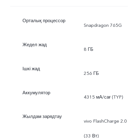
Орталық процессор
Snapdragon 765G
Жедел жад
8 ГБ
Ішкі жад
256 ГБ
Аккумулятор
4315 мА/сағ (TYP)
Жылдам зарядтау
vivo FlashCharge 2.0
(33 Вт)