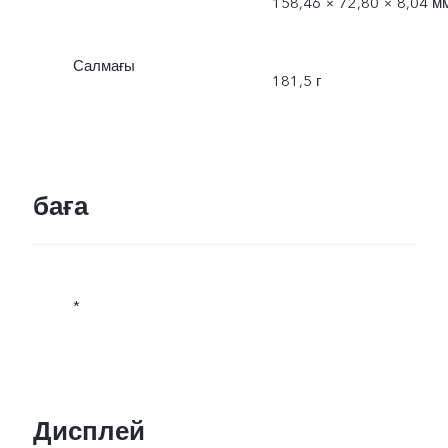
158,46 × 72,80 × 8,04 м
Салмағы
181,5 г
баға
*
Дисплей