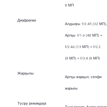
8 МП
Диафрагма
Алдыңғы: f/2.45 (32 МП),
Артқы: f/1.6 (48 МП) +
f/2.46 (13 МП) + f/2.2
(8 МП) + f/3.4 (8 МП)
Жарқылы
Артқы жарқыл, селфи
жарығы
Түсіру режимдері
Түнгі режим, Астро режим