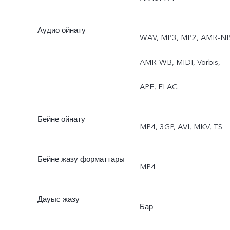
т.б.
Аудио ойнату
WAV, MP3, MP2, AMR-NB
AMR-WB, MIDI, Vorbis,
APE, FLAC
Бейне ойнату
MP4, 3GP, AVI, MKV, TS
Бейне жазу форматтары
MP4
Дауыс жазу
Бар