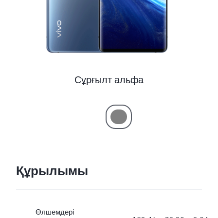
Сұрғылт альфа
Құрылымы
Өлшемдері