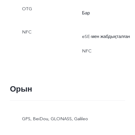
OTG
Бар
NFC
eSE-мен жабдықталған
NFC
Орын
GPS, BeiDou, GLONASS, Galileo