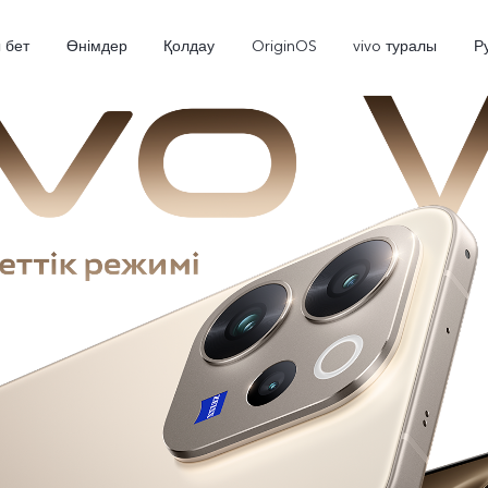
 бет
Өнімдер
Қолдау
OriginOS
vivo туралы
Р