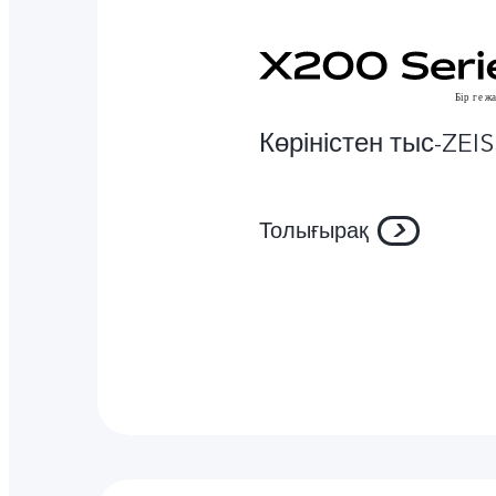
Көріністен тыс-ZEI
Толығырақ