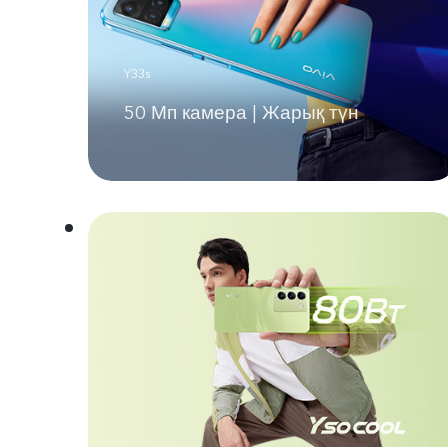
Y33s
50 Мп камера | Жарық түн