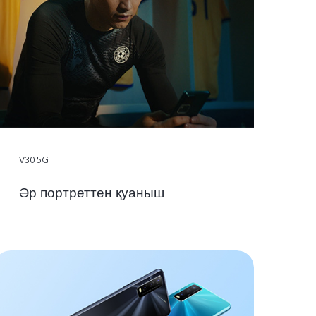
V30 5G
Әр портреттен қуаныш