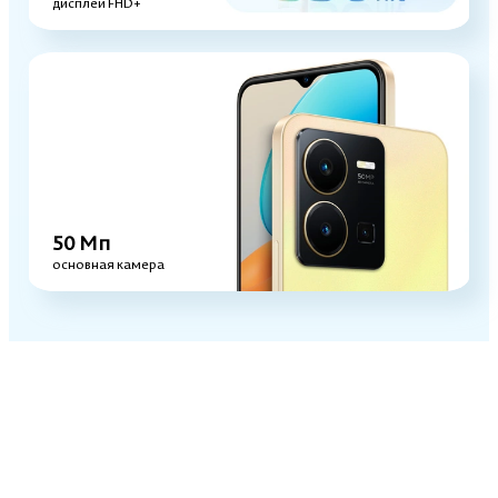
дисплей FHD+
50 Мп
основная камера