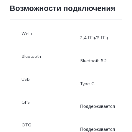
Beauty, видео Dual-View,
Возможности подключения
замедленная съёмка,
Wi-Fi
высокое разрешение (50
2,4 ГГц/5 ГГц
Мп), живые фото, стикер
Bluetooth
Bluetooth 5.2
дополненной реальности
режим Natural Portrait.
USB
Type-C
Основная: автофокус по
GPS
глазам, ночной режим,
Поддерживается
ночной режим для
OTG
Поддерживается