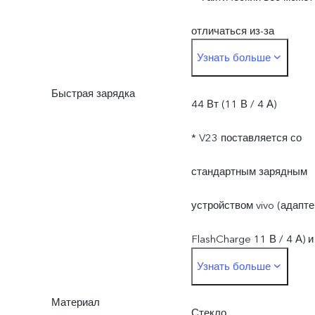
измерения и
отличаться из-за
Узнать больше
поставляемых
различий в
материалах.
Быстрая зарядка
производственных
44 Вт (11 В / 4 А)
процессах, методах
* V23 поставляется со
измерения и
стандартным зарядным
поставляемых
устройством vivo (адапте
материалах.
FlashCharge 11 В / 4 А) и
Узнать больше
поддерживает зарядку
Материал
мощностью до 44 Вт.
Стекло