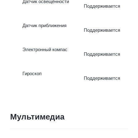
Датчик освещённости
Поддерживается
дополненной реальности
Датчик приближения
замедленная съёмка,
Поддерживается
таймлапс, видео Dual-
Электронный компас
Поддерживается
View, двойная экспозиция
DOC, панорама,
Гироскоп
Поддерживается
профессиональный
режим, сверхстабильное
видео.
Мультимедиа