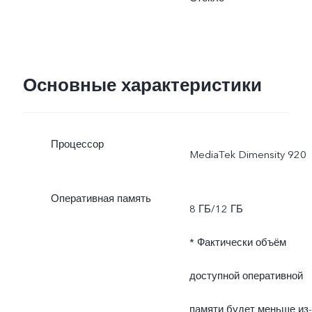
Фактическая мощность
зарядки динамически
Основные характеристики
изменяется в
зависимости от условий
Процессор
MediaTek Dimensity 920
эксплуатации и характер
использования.
Оперативная память
8 ГБ/12 ГБ
* Фактически объём
доступной оперативной
памяти будет меньше из-