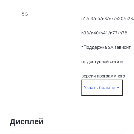
5G
n1/n3/n5/n8/n7/n20/n28
n38/n40/n41/n77/n78
*Поддержка SA зависит
от доступной сети и
версии программного
Узнать больше
обеспечения. Фактически
используемый диапазон
частот зависит от
Дисплей
покрытия местного