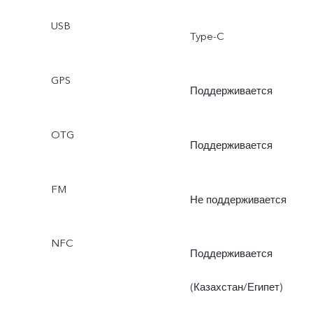
«Интервальная съемка»,
USB
Type-C
«Суперлуние», «Режим
GPS
Pro», «Двухоконный
Поддерживается
режим»
OTG
Поддерживается
FM
Не поддерживается
NFC
Поддерживается
(Казахстан/Египет)