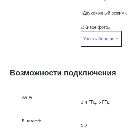
«Двухоконный режим»,
«Живое фото»
Узнать больше
Основная камера: «Ночь»
«Портрет», «Фото»,
«Видео», «Живое фото»,
Возможности подключения
«Высокое разрешение»,
Wi-Fi
«Панорама»,
2,4 ГГц, 5 ГГц
«Документы»,
Bluetooth
5.0
«Замедленная съемка»,