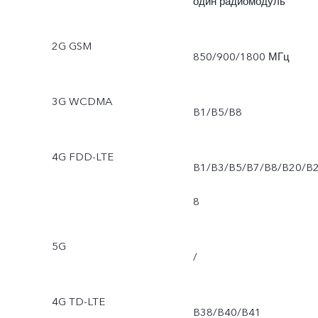
один радиомодуль
2G GSM
850/900/1800 МГц
3G WCDMA
B1/B5/B8
4G FDD-LTE
B1/B3/B5/B7/B8/B20/B
8
5G
/
4G TD-LTE
B38/B40/B41